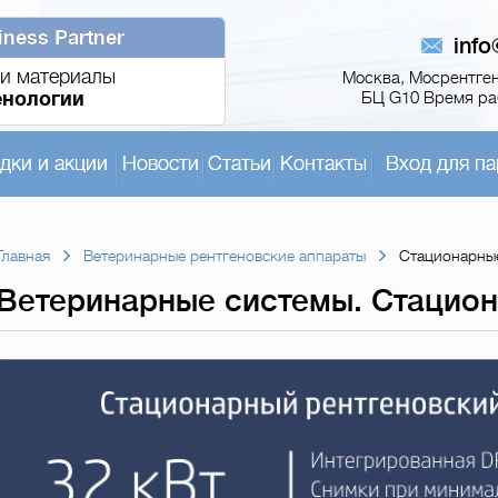
iness Partner
inf
и материалы
Москва, Мосрентген,
енологии
БЦ G10 Время раб
дки и акции
Новости
Статьи
Контакты
Вход для па
Главная
Ветеринарные рентгеновские аппараты
Стационарные
Ветеринарные cистемы. Стацион