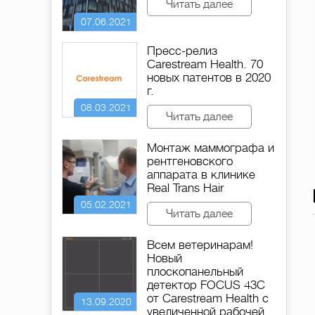
Читать далее
07.06.2021
Пресс-релиз
Carestream Health. 70
новых патентов в 2020
г.
08.03.2021
Читать далее
Монтаж маммографа и
рентгеновского
аппарата в клинике
Real Trans Hair
05.02.2021
Читать далее
Оцифровщик
Всем ветеринарам!
Новый
Система
плоскопанельный
компьютерной
детектор FOCUS 43C
радиографии
от Сarestream Health с
13.09.2020
Carestream Vita
увеличенной рабочей