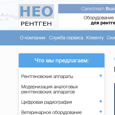
Carestream
Bus
Оборудование 
для рентг
О компании
Служба сервиса
Клиенту
Ски
Что мы предлагаем:
Рентгеновские аппараты
Модернизация аналоговых
рентгеновских аппаратов
Цифровая радиография
Ветеринарное оборудование