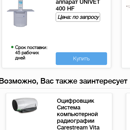
аппарат UNIVET
400 HF
Цена: по запросу
Срок поставки:
45 рабочих
дней
Купить
Возможно, Вас также заинтересует
Пленка
Carestream DVE
35х43 см 125
листов/уп
25 900 руб.