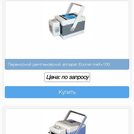
Переносной рентгеновский аппарат Econet meX+100
Цена: по запросу
Купить