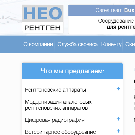
Carestream
Bus
Оборудование 
для рентг
О компании
Служба сервиса
Клиенту
Ски
Что мы предлагаем:
Рентгеновские аппараты
Модернизация аналоговых
рентгеновских аппаратов
Цифровая радиография
Ветеринарное оборудование