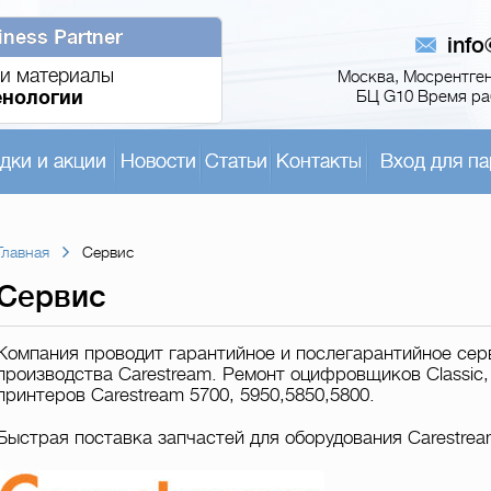
iness Partner
inf
и материалы
Москва, Мосрентген,
енологии
БЦ G10 Время раб
дки и акции
Новости
Статьи
Контакты
Вход для па
Главная
Сервис
Сервис
Компания проводит гарантийное и послегарантийное се
производства Carestream. Ремонт оцифровщиков Classic
принтеров Carestream 5700, 5950,5850,5800.
Быстрая поставка запчастей для оборудования Carestrea