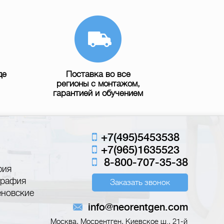
де
Поставка во все
регионы с монтажом,
гарантией и обучением
+7(495)5453538
+7(965)1635523
8-800-707-35-38
фия
графия
Заказать звонок
еновские
info@neorentgen.com
Москва, Мосрентген, Киевское ш., 21-й