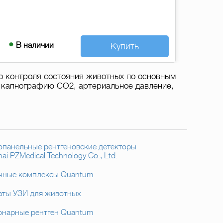
В наличии
Купить
о контроля состояния животных по основным
 капнографию CO2, артериальное давление,
опанельные рентгеновские детекторы
ai PZMedical Technology Co., Ltd.
чные комплексы Quantum
аты УЗИ для животных
онарные рентген Quantum