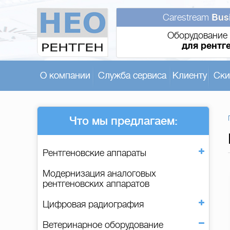
Carestream
Bus
Оборудование 
для рентг
О компании
Служба сервиса
Клиенту
Ски
Что мы предлагаем:
Рентгеновские аппараты
Модернизация аналоговых
рентгеновских аппаратов
Цифровая радиография
Ветеринарное оборудование