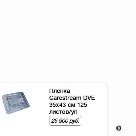
Система
компьютерной
радиографии для
маммографии
Carestream CR
Classic
Цена: по запросу