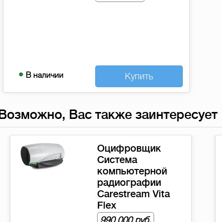
В наличии
Купить
Возможно, Вас также заинтересует
Пленка
Carestream DVE
35х43 см 125
листов/уп
25 900 руб.