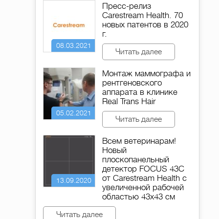
Пресс-релиз
Carestream Health. 70
новых патентов в 2020
г.
08.03.2021
Читать далее
Монтаж маммографа и
рентгеновского
аппарата в клинике
Real Trans Hair
05.02.2021
Читать далее
Всем ветеринарам!
Новый
плоскопанельный
детектор FOCUS 43C
от Сarestream Health с
13.09.2020
увеличенной рабочей
областью 43х43 см
Читать далее