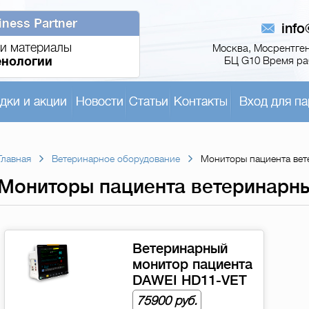
iness Partner
inf
и материалы
Москва, Мосрентген,
енологии
БЦ G10 Время раб
дки и акции
Новости
Статьи
Контакты
Вход для па
Главная
Ветеринарное оборудование
Мониторы пациента вет
Мониторы пациента ветеринарн
Ветеринарный
монитор пациента
DAWEI HD11-VET
75900 руб.