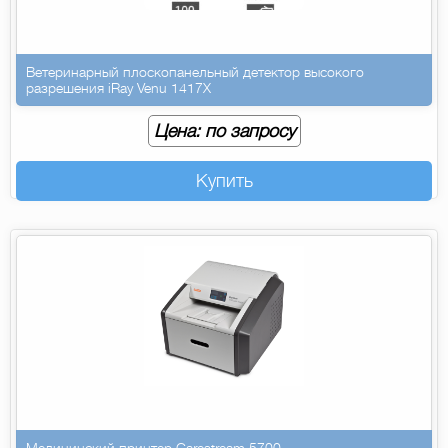
Ветеринарный плоскопанельный детектор высокого
разрешения iRay Venu 1417X
Цена: по запросу
Купить