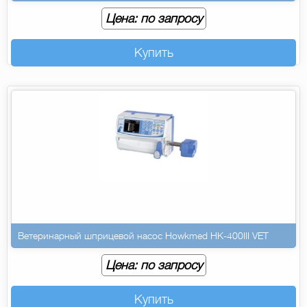
Цена: по запросу
Купить
Ветеринарный шприцевой насос Howkmed HK-400III VET
Цена: по запросу
Купить