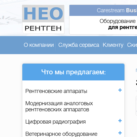
Carestream
Bus
Оборудование 
для рентг
О компании
Служба сервиса
Клиенту
Ски
Что мы предлагаем:
Рентгеновские аппараты
Модернизация аналоговых
рентгеновских аппаратов
Цифровая радиография
Ветеринарное оборудование