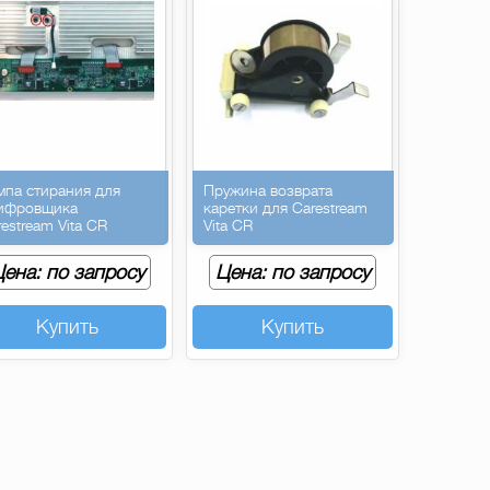
мпа стирания для
Пружина возврата
ифровщика
каретки для Carestream
estream Vita CR
Vita CR
ена: по запросу
Цена: по запросу
Купить
Купить