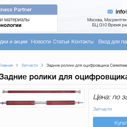
iness Partner
inf
и материалы
Москва, Мосрентген,
енологии
БЦ G10 Время раб
дки и акции
Новости
Статьи
Контакты
Вход для па
Главная
Запчасти
Задние ролики для оцифровщика Carestrea
Задние ролики для оцифровщика
Цена: по з
Запчасти
Купи