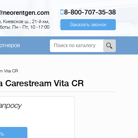
8-800-707-35-38
o@neorentgen.com
 Киевское ш., 21-й км,
Заказать звонок
оты: Пн - Пт, 10 -17:00
ртнеров
m Vita CR
 Carestream Vita CR
апросу
ть