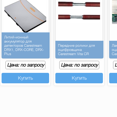
Литий-ионный
аккумулятор для
детекторов Carestream
Передние ролики для
Ла
DRX1, DRX-CORE, DRX-
оцифровщика
оц
Plus
Carestream Vita CR
Car
Цена: по запросу
Цена: по запросу
Ц
Купить
Купить