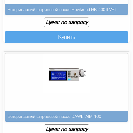
Ветеринарный шприцевой насос Howkmed HK-400III VET
Цена: по запросу
Купить
Ветеринарный шприцевой насос DAWEI AIM-100
Цена: по запросу