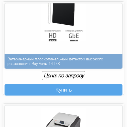
Ветеринарный плоскопанельный детектор высокого
разрешения iRay Venu 1417X
Цена: по запросу
Купить