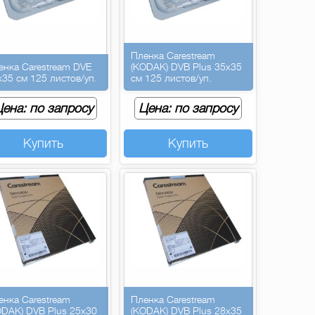
Пленка Carestream
енка Carestream DVE
(KODAK) DVB Plus 35х35
х35 см 125 листов/уп.
см 125 листов/уп.
ена: по запросу
Цена: по запросу
Купить
Купить
енка Carestream
Пленка Carestream
ODAK) DVB Plus 25х30
(KODAK) DVB Plus 28х35