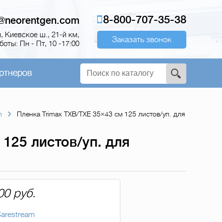
8-800-707-35-38
o@neorentgen.com
 Киевское ш., 21-й км,
Заказать звонок
оты: Пн - Пт, 10 -17:00
ртнеров
m
Пленка Trimax TXB/TXE 35×43 см 125 листов/уп. для
125 листов/уп. для
00 руб.
arestream