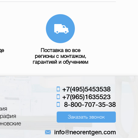
де
Поставка во все
регионы с монтажом,
гарантией и обучением
+7(495)5453538
+7(965)1635523
8-800-707-35-38
фия
графия
Заказать звонок
еновские
info@neorentgen.com