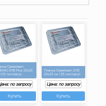
енка Carestream
ODAK) DVB Plus 20х25
Пленка Carestream DVE
 125 листов/уп.
20х25 см 125 листов/уп
ена: по запросу
Цена: по запросу
Купить
Купить