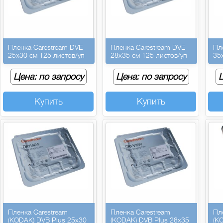
Пленка Carestream DVE
Пленка Carestream DVE
Пл
25х30 см 125 листов/уп
28х35 см 125 листов/уп
35
Цена: по запросу
Цена: по запросу
Ц
Купить
Купить
Пленка Carestream
Пленка Carestream
Пл
(KODAK) DVB Plus 25х30
(KODAK) DVB Plus 28х35
(K