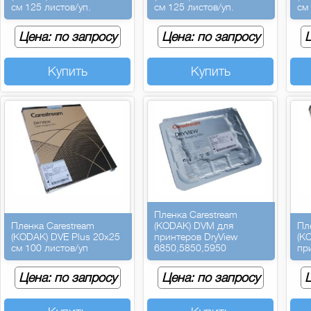
см 125 листов/уп.
см 125 листов/уп.
см
Цена: по запросу
Цена: по запросу
Ц
Купить
Купить
Пленка Carestream
Пленка Carestream
(KODAK) DVM для
Пл
(KODAK) DVE Plus 20х25
принтеров DryView
(K
см 100 листов/уп
6850,5850,5950
пр
Цена: по запросу
Цена: по запросу
Ц