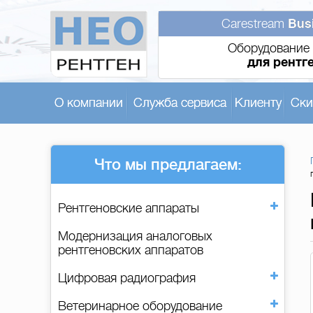
Carestream
Bus
Оборудование 
для рентг
О компании
Служба сервиса
Клиенту
Ски
Что мы предлагаем:
Рентгеновские аппараты
Модернизация аналоговых
рентгеновских аппаратов
Цифровая радиография
Ветеринарное оборудование