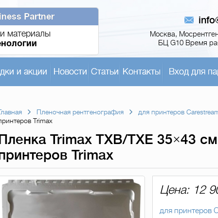
iness Partner
inf
и материалы
Москва, Мосрентген,
енологии
БЦ G10 Время раб
дки и акции
Новости
Статьи
Контакты
Вход для па
Главная
Пленочная рентгенография
для принтеров Carestrea
принтеров Trimax
Пленка Trimax TXB/TXE 35×43 см 
принтеров Trimax
Цена: 12 9
для принтеров C