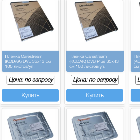
Пленка Carestream
Пленка Carestream
Пл
(KODAK) DVE 35х43 см
(KODAK) DVB Plus 35х43
(K
100 листов/уп.
см 100 листов/уп.
см
Цена: по запросу
Цена: по запросу
Ц
Купить
Купить