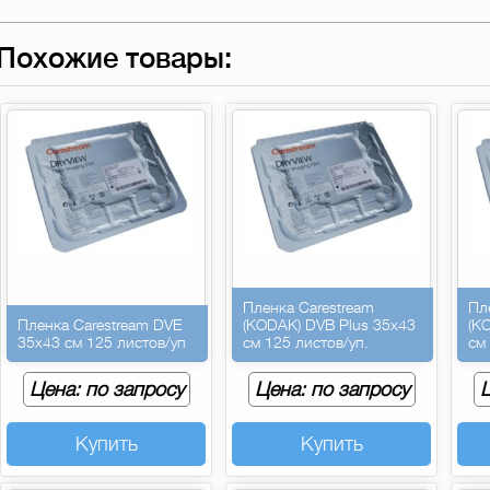
Похожие товары:
Пленка Carestream
Пл
Пленка Carestream DVE
(KODAK) DVB Plus 35х43
(K
35х43 см 125 листов/уп
см 125 листов/уп.
см
Цена: по запросу
Цена: по запросу
Ц
Купить
Купить