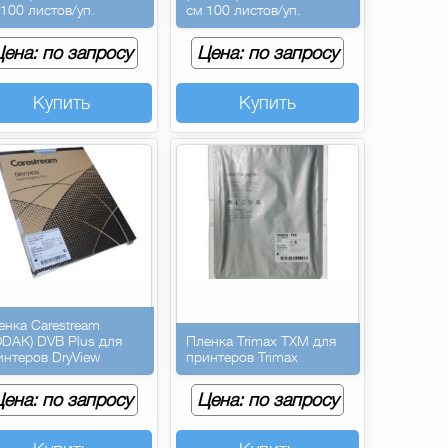
 100 листов/уп.
см 100 листов/уп.
ена: по запросу
Цена: по запросу
Купить
Купить
енка Carestream
ODAK) DVB Plus для
Пленка Trimax TXM для
интеров DryView
принтеров Trimax
ена: по запросу
Цена: по запросу