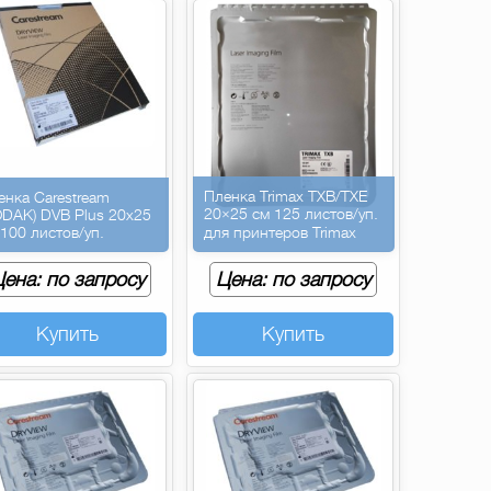
Пленка Trimax TXB/TXE
енка Carestream
20×25 см 125 листов/уп.
ODAK) DVB Plus 20х25
 100 листов/уп.
для принтеров Trimax
ена: по запросу
Цена: по запросу
Купить
Купить