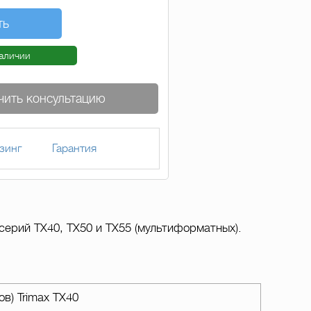
ть
наличии
чить консультацию
зинг
Гарантия
серий ТХ40, ТХ50 и ТХ55 (мультиформатных).
в) Trimax ТХ40