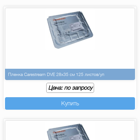
Пленка Carestream DVE 28х35 см 125 листов/уп
Цена: по запросу
Купить