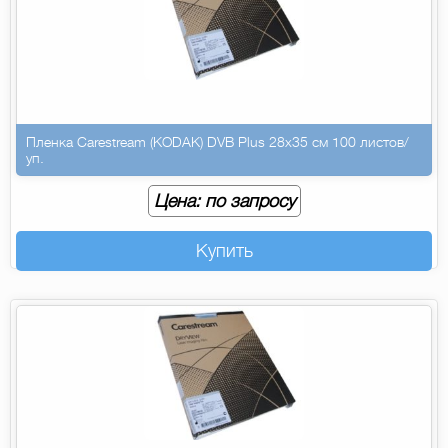
Пленка Carestream (KODAK) DVB Plus 28х35 см 100 листов/
уп.
Цена: по запросу
Купить