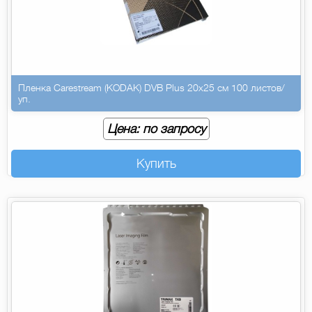
Пленка Carestream (KODAK) DVB Plus 20х25 см 100 листов/
уп.
Цена: по запросу
Купить