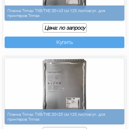
Пленка Trimax TXB/TXE 35×43 см 125 листов/уп. для
принтеров Trimax
Цена: по запросу
Купить
Пленка Trimax TXB/TXE 20×25 см 125 листов/уп. для
принтеров Trimax