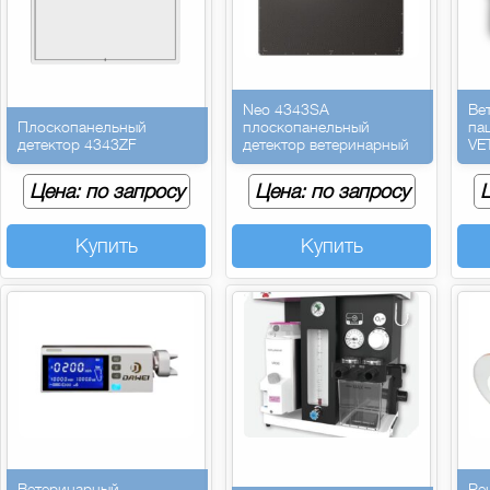
Neo 4343SA
Ве
Плоскопанельный
плоскопанельный
па
детектор 4343ZF
детектор ветеринарный
VE
Цена: по запросу
Цена: по запросу
Ц
Купить
Купить
Ветеринарный
Ре