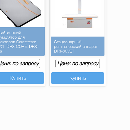
тий-ионный
кумулятор для
текторов Carestream
Стационарный
X1, DRX-CORE, DRX-
рентгеновский аппарат
us
DRT-60VET
ена: по запросу
Цена: по запросу
Купить
Купить