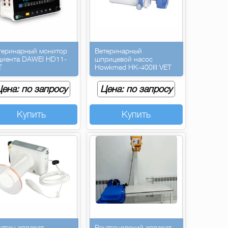
теринарный монитор
Ветеринарный
циента DAWEI HD11-
шприцевой насос
T
Howkmed HK-400III VET
ена: по запросу
Цена: по запросу
Купить
Купить
нтген аппарат
Рентгеновский аппарат