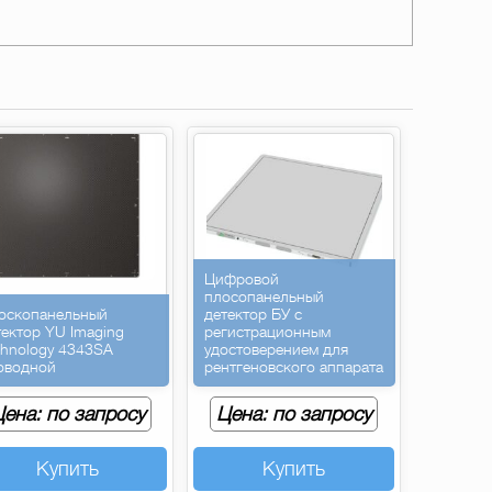
Цифровой
плосопанельный
оскопанельный
детектор БУ с
тектор YU Imaging
регистрационным
chnology 4343SA
удостоверением для
оводной
рентгеновского аппарата
ена: по запросу
Цена: по запросу
Купить
Купить