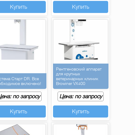
Купить
Купить
Рентгеновский аппарат
для крупных
стема Старт DR. Все
ветеринарных клиник
обходимое включено!
Browiner VX400
ена: по запросу
Цена: по запросу
Купить
Купить