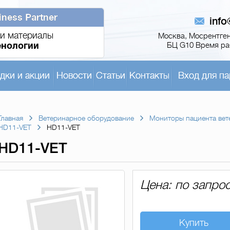
iness Partner
inf
и материалы
Москва, Мосрентген,
енологии
БЦ G10 Время раб
дки и акции
Новости
Статьи
Контакты
Вход для па
Главная
Ветеринарное оборудование
Мониторы пациента вет
HD11-VET
HD11-VET
HD11-VET
Цена: по запро
Купить