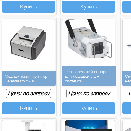
Купить
Купить
Рентгеновский аппарат
Медицинский принтер
для лошадей с DR
Си
Carestream 5700
системой
не
Цена: по запросу
Цена: по запросу
Ц
Купить
Купить