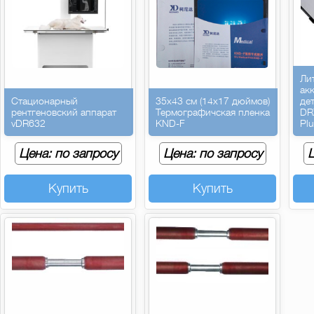
Ли
ак
Стационарный
35х43 см (14х17 дюймов)
де
рентгеновский аппарат
Термографичская пленка
DR
vDR632
KND-F
Pl
Цена: по запросу
Цена: по запросу
Ц
Купить
Купить