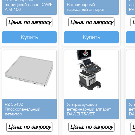
шприцевой насос DAWEI
Ветеринарный
де
AIM-100
наркозный аппарат
PV
Цена: по запросу
Цена: по запросу
Ц
Купить
Купить
PZ 3543Z
Ультразвуковой
Ул
Плоскопанельный
ветеринарный аппарат
ве
детектор
DAWEI T5-VET
DA
Цена: по запросу
Цена: по запросу
Ц