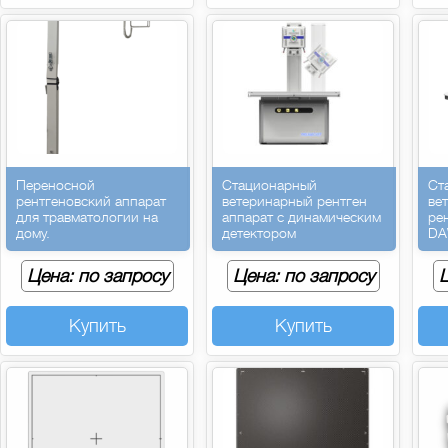
Переносной
Стационарный
Ст
рентгеновский аппарат
ветеринарный рентген
ве
для травматологии на
аппарат с динамическим
ре
дому.
детектором
DA
Цена: по запросу
Цена: по запросу
Ц
Купить
Купить