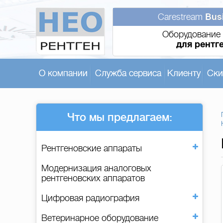
Carestream
Bus
Оборудование 
для рентг
О компании
Служба сервиса
Клиенту
Ски
Что мы предлагаем:
Рентгеновские аппараты
Модернизация аналоговых
рентгеновских аппаратов
Цифровая радиография
Ветеринарное оборудование