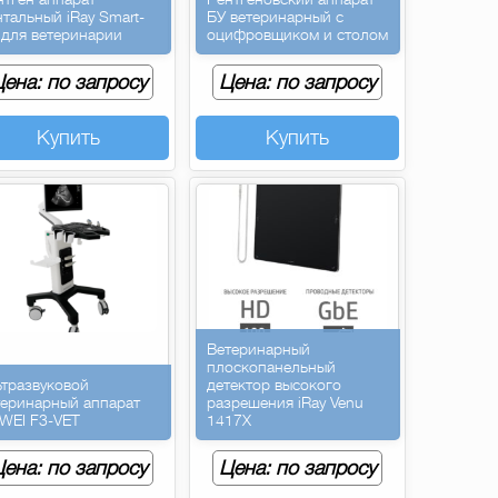
нтальный iRay Smart-
БУ ветеринарный с
 для ветеринарии
оцифровщиком и столом
ена: по запросу
Цена: по запросу
Купить
Купить
Ветеринарный
плоскопанельный
ьтразвуковой
детектор высокого
теринарный аппарат
разрешения iRay Venu
WEI F3-VET
1417X
ена: по запросу
Цена: по запросу