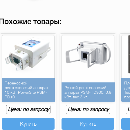
Похожие товары:
Переносной
Пл
рентгеновский аппарат
Ручной рентгеновский
де
10 кВт PowerSite PSM-
аппарат PSM-HD900, 0,9
Te
PD10
кВт, вес 3 кг.
пр
Цена: по запросу
Цена: по запросу
Ц
Купить
Купить