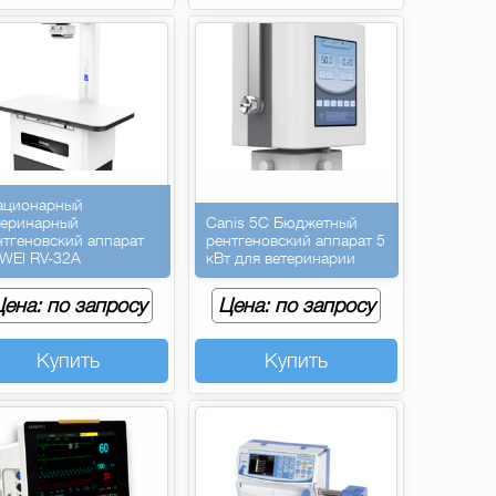
ационарный
теринарный
Canis 5C Бюджетный
нтгеновский аппарат
рентгеновский аппарат 5
WEI RV-32A
кВт для ветеринарии
ена: по запросу
Цена: по запросу
Купить
Купить