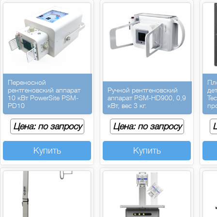
Переносной
Пл
рентгеновский аппарат
Ручной рентгеновский
де
10 кВт PowerSite PSM-
аппарат PSM-HD900, 0,9
Te
PD10
кВт, вес 3 кг.
пр
Цена: по запросу
Цена: по запросу
Ц
Купить
Купить