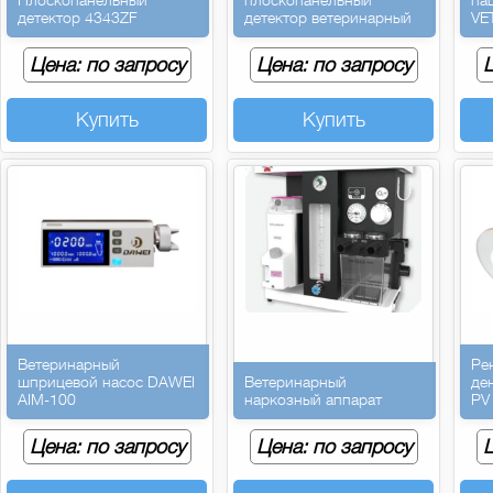
детектор 4343ZF
детектор ветеринарный
VE
Цена: по запросу
Цена: по запросу
Ц
Купить
Купить
Ветеринарный
Ре
шприцевой насос DAWEI
Ветеринарный
де
AIM-100
наркозный аппарат
PV
Цена: по запросу
Цена: по запросу
Ц