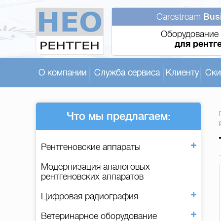
Carestream
Bus
Оборудование 
для рентг
О компании
Служба сервиса
Клиенту
Ски
Что мы предлагаем:
Рентгеновские аппараты
Модернизация аналоговых
рентгеновских аппаратов
Цифровая радиография
Ветеринарное оборудование