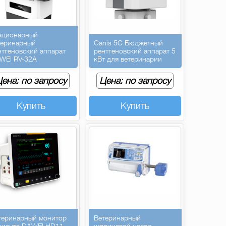
ационарный
теринарный
Canis 5C Бюджетный
нтгеновский аппарат
рентгеновский аппарат 5
WEI RV-32A
кВт для ветеринарии
ена: по запросу
Цена: по запросу
Купить
Купить
теринарный монитор
Ветеринарный
циента DAWEI HD11-
шприцевой насос