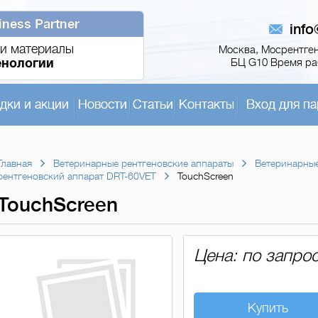
iness Partner
inf
и материалы
Москва, Мосрентген,
енологии
БЦ G10 Время раб
дки и акции
Новости
Статьи
Контакты
Вход для па
Главная
Ветеринарные рентгеновские аппараты
Ветеринарные
рентгеновский аппарат DRT-60VET
TouchScreen
TouchScreen
Цена: по запро
Купить