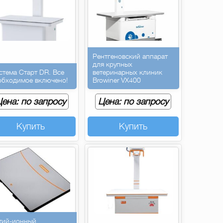
Рентгеновский аппарат
для крупных
стема Старт DR. Все
ветеринарных клиник
обходимое включено!
Browiner VX400
ена: по запросу
Цена: по запросу
Купить
Купить
тий-ионный