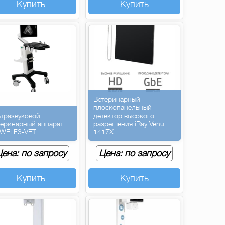
Купить
Купить
Ветеринарный
плоскопанельный
ьтразвуковой
детектор высокого
теринарный аппарат
разрешения iRay Venu
WEI F3-VET
1417X
ена: по запросу
Цена: по запросу
Купить
Купить