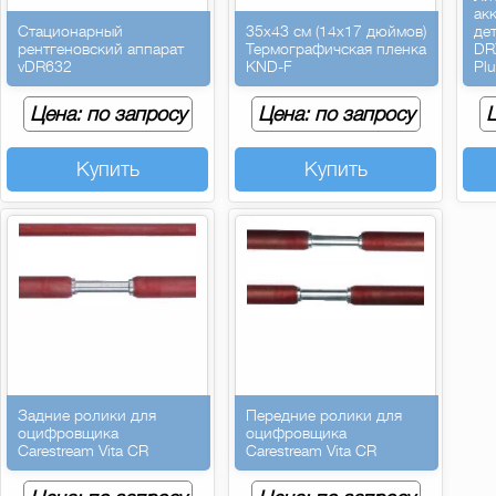
ак
Стационарный
35х43 см (14х17 дюймов)
де
рентгеновский аппарат
Термографичская пленка
DR
vDR632
KND-F
Pl
Цена: по запросу
Цена: по запросу
Ц
Купить
Купить
Задние ролики для
Передние ролики для
оцифровщика
оцифровщика
Carestream Vita CR
Carestream Vita CR