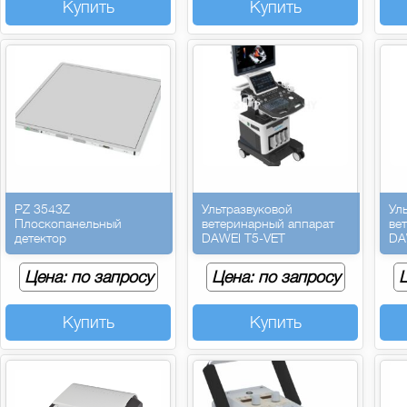
Купить
Купить
PZ 3543Z
Ультразвуковой
Ул
Плоскопанельный
ветеринарный аппарат
ве
детектор
DAWEI T5-VET
DA
Цена: по запросу
Цена: по запросу
Ц
Купить
Купить