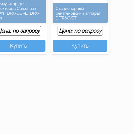
кумулятор для
текторов Carestream
Стационарный
X1, DRX-CORE, DRX-
рентгеновский аппарат
us
DRT-60VET
ена: по запросу
Цена: по запросу
Купить
Купить