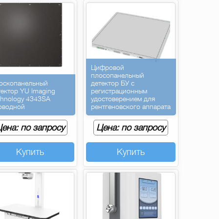
Цифровой
плосопанельный
оскопанельный
детектор БУ с
тектор YU Imaging
регистрационным
chnology 4343SA
удостоверением для
оводной
рентгеновского аппарата
ена: по запросу
Цена: по запросу
Купить
Купить