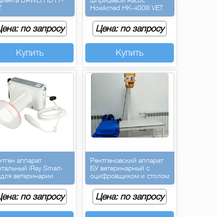
T
Howkmed HK-400III VET
ена: по запросу
Цена: по запросу
Купить
Купить
нтген аппарат
Рентгеновский аппарат
нтальный iRay Smart-
БУ ветеринарный с
 для ветеринарии
оцифровщиком и столом
ена: по запросу
Цена: по запросу