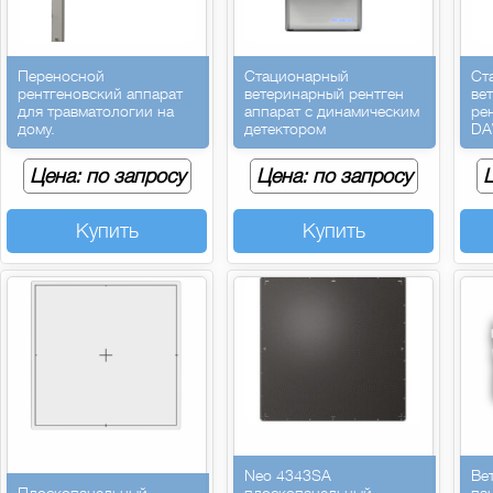
Переносной
Стационарный
Ст
рентгеновский аппарат
ветеринарный рентген
ве
для травматологии на
аппарат с динамическим
ре
дому.
детектором
DA
Цена: по запросу
Цена: по запросу
Ц
Купить
Купить
Neo 4343SA
Ве
Плоскопанельный
плоскопанельный
па