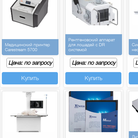
Рентгеновский аппарат
Медицинский принтер
для лошадей с DR
Си
Carestream 5700
системой
не
Цена: по запросу
Цена: по запросу
Ц
Купить
Купить
Ли