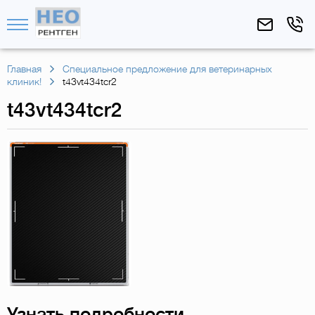
Главная
Специальное предложение для ветеринарных
клиник!
t43vt434tcr2
t43vt434tcr2
Узнать подробности