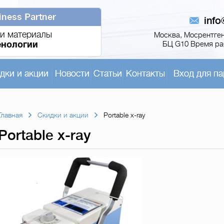
iness Partner
inf
и материалы
Москва, Мосрентген,
енологии
БЦ G10 Время раб
дки и акции
Новости
Статьи
Контакты
Вход для па
Главная
Скидки и акции
Portable x-ray
Portable x-ray