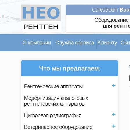
Carestream
Bus
Оборудование 
для рентг
О компании
Служба сервиса
Клиенту
Ски
Что мы предлагаем:
Рентгеновские аппараты
Модернизация аналоговых
рентгеновских аппаратов
Цифровая радиография
Ветеринарное оборудование