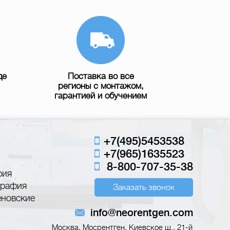
де
Поставка во все
регионы с монтажом,
гарантией и обучением
+7(495)5453538
+7(965)1635523
8-800-707-35-38
фия
графия
Заказать звонок
еновские
info@neorentgen.com
Москва, Мосрентген, Киевское ш., 21-й