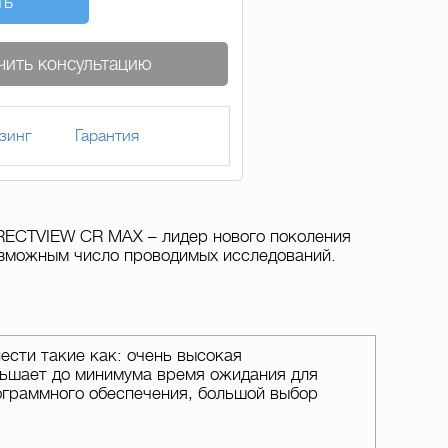
ть
чить консультацию
зинг
Гарантия
RECTVIEW CR MAX – лидер нового поколения
зможным число проводимых исследований.
сти такие как: очень высокая
ньшает до минимума время ожидания для
ограммного обеспечения, большой выбор