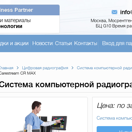
iness Partner
inf
и материалы
Москва, Мосрентген,
енологии
БЦ G10 Время раб
дки и акции
Новости
Статьи
Контакты
Вход для па
Главная
Цифровая радиография
Система компьютерной рад
Carestream CR MAX
Система компьютерной радиогр
Цена: по з
Система компь