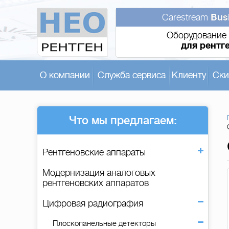
Carestream
Bus
Оборудование 
для рентг
О компании
Служба сервиса
Клиенту
Ски
Что мы предлагаем:
Рентгеновские аппараты
Модернизация аналоговых
рентгеновских аппаратов
Цифровая радиография
Плоскопанельные детекторы