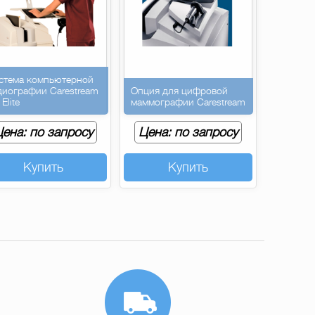
стема компьютерной
диографии Carestream
Опция для цифровой
Elite
маммографии Carestream
ена: по запросу
Цена: по запросу
Купить
Купить