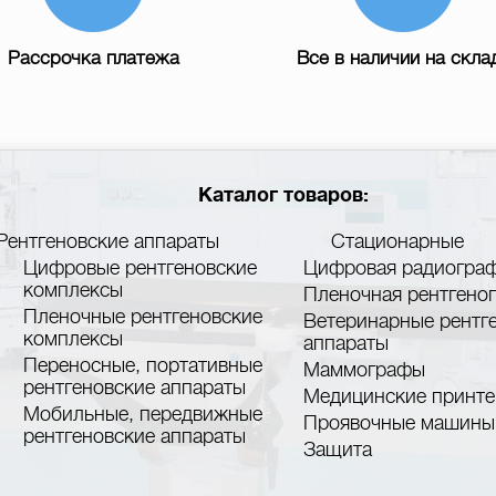
Рассрочка платежа
Все в наличии на скла
Каталог товаров:
Рентгеновские аппараты
Стационарные
Цифровые рентгеновские
Цифровая радиогра
комплексы
Пленочная рентгено
Пленочные рентгеновские
Ветеринарные рентг
комплексы
аппараты
Переносные, портативные
Маммографы
рентгеновские аппараты
Медицинские принт
Мобильные, передвижные
Проявочные машины
рентгеновские аппараты
Защита