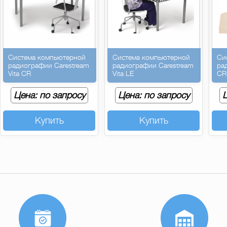
Система компьютерной
Система компьютерной
Си
радиографии Carestream
радиографии Carestream
ра
Vita CR
Vita LE
CR 
Цена: по запросу
Цена: по запросу
Ц
Купить
Купить