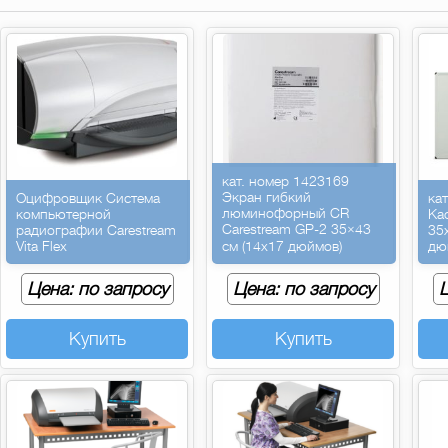
кат. номер 1423169
Экран гибкий
Оцифровщик Система
ка
люминофорный CR
компьютерной
Ка
Carestream GP-2 35×43
радиографии Carestream
35
Vita Flex
см (14х17 дюймов)
дю
Цена: по запросу
Цена: по запросу
Ц
Купить
Купить