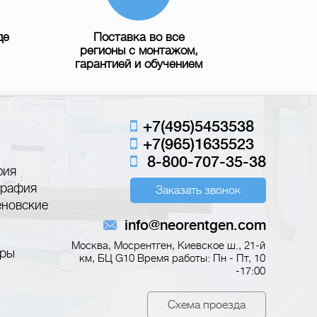
де
Поставка во все
регионы с монтажом,
гарантией и обучением
+7(495)5453538
+7(965)1635523
8-800-707-35-38
фия
графия
Заказать звонок
еновские
info@neorentgen.com
Москва, Мосрентген, Киевское ш., 21-й
еры
км, БЦ G10
Время работы: Пн - Пт, 10
-17:00
Схема проезда