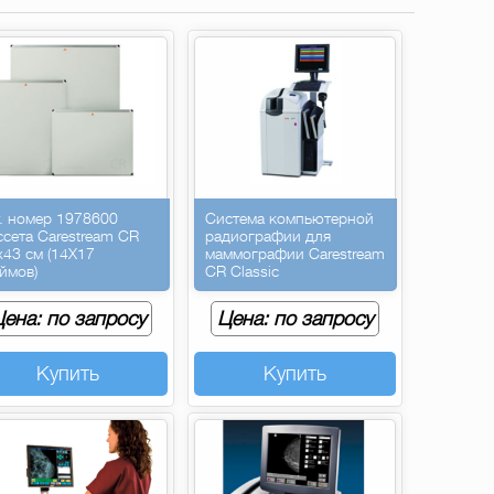
т. номер 1978600
Система компьютерной
ссета Carestream CR
радиографии для
х43 см (14Х17
маммографии Carestream
ймов)
CR Classic
ена: по запросу
Цена: по запросу
Купить
Купить