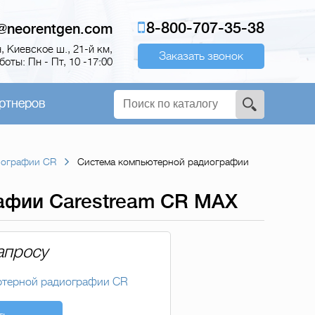
8-800-707-35-38
o@neorentgen.com
 Киевское ш., 21-й км,
Заказать звонок
оты: Пн - Пт, 10 -17:00
ртнеров
иографии CR
Система компьютерной радиографии
афии Carestream CR MAX
апросу
ютерной радиографии CR