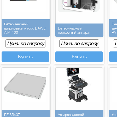
Ветеринарный
Ре
шприцевой насос DAWEI
Ветеринарный
де
AIM-100
наркозный аппарат
PV
Цена: по запросу
Цена: по запросу
Ц
Купить
Купить
PZ 3543Z
Ультразвуковой
Ул