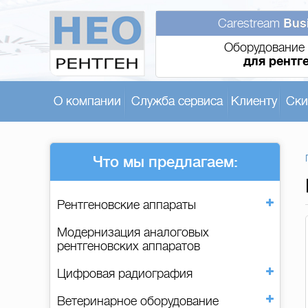
Carestream
Bus
Оборудование 
для рентг
О компании
Служба сервиса
Клиенту
Ски
Что мы предлагаем:
Рентгеновские аппараты
Модернизация аналоговых
рентгеновских аппаратов
Цифровая радиография
Ветеринарное оборудование