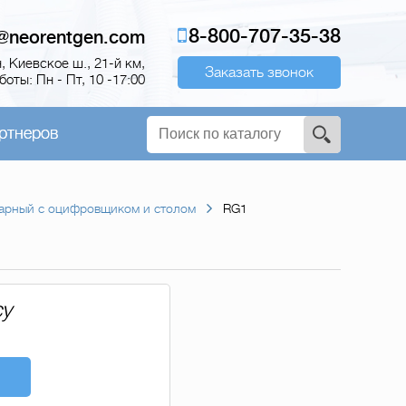
8-800-707-35-38
o@neorentgen.com
 Киевское ш., 21-й км,
Заказать звонок
оты: Пн - Пт, 10 -17:00
ртнеров
нарный с оцифровщиком и столом
RG1
су