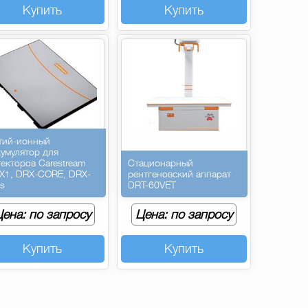
Купить
Купить
тий-ионный
кумулятор для
текторов Carestream
Стационарный
X1, DRX-CORE, DRX-
рентгеновский аппарат
us
DRT-60VET
ена: по запросу
Цена: по запросу
Купить
Купить