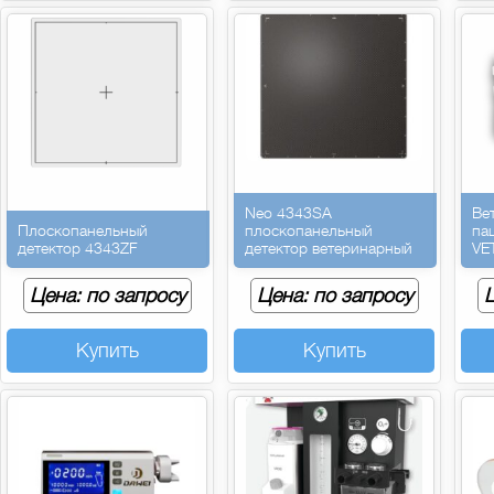
Neo 4343SA
Ве
Плоскопанельный
плоскопанельный
па
детектор 4343ZF
детектор ветеринарный
VE
Цена: по запросу
Цена: по запросу
Ц
Купить
Купить