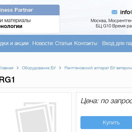
iness Partner
inf
и материалы
Москва, Мосрентген,
енологии
БЦ G10 Время раб
дки и акции
Новости
Статьи
Контакты
Вход для па
Главная
Оборудование БУ
Рентгеновский аппарат БУ ветери
RG1
Цена: по запро
Купить