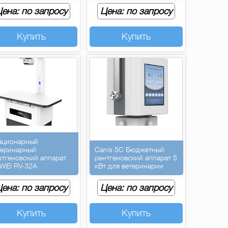
ена: по запросу
Цена: по запросу
Купить
Купить
ационарный
теринарный
Canis 5C Бюджетный
нтгеновский аппарат
рентгеновский аппарат 5
WEI RV-32A
кВт для ветеринарии
ена: по запросу
Цена: по запросу
Купить
Купить