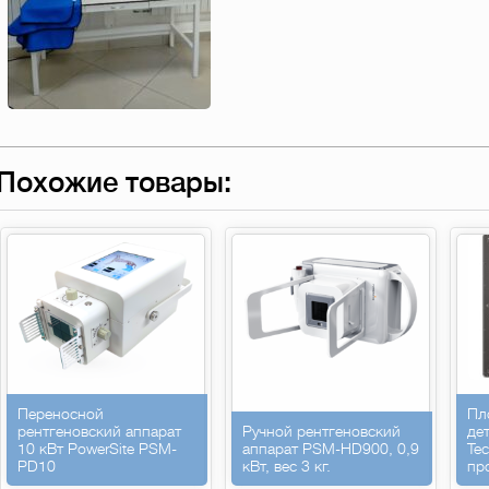
Похожие товары:
Переносной
Пл
рентгеновский аппарат
Ручной рентгеновский
де
10 кВт PowerSite PSM-
аппарат PSM-HD900, 0,9
Te
PD10
кВт, вес 3 кг.
пр