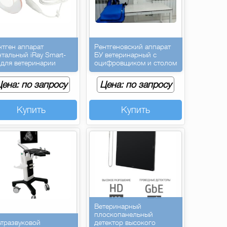
нтген аппарат
Рентгеновский аппарат
нтальный iRay Smart-
БУ ветеринарный с
 для ветеринарии
оцифровщиком и столом
ена: по запросу
Цена: по запросу
Купить
Купить
Ветеринарный
плоскопанельный
ьтразвуковой
детектор высокого