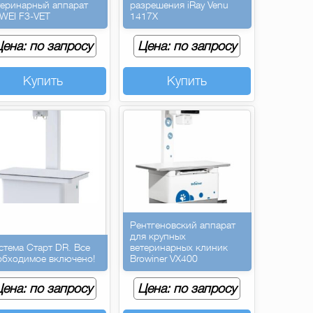
теринарный аппарат
разрешения iRay Venu
WEI F3-VET
1417X
ена: по запросу
Цена: по запросу
Купить
Купить
Рентгеновский аппарат
для крупных
стема Старт DR. Все
ветеринарных клиник
обходимое включено!
Browiner VX400
ена: по запросу
Цена: по запросу