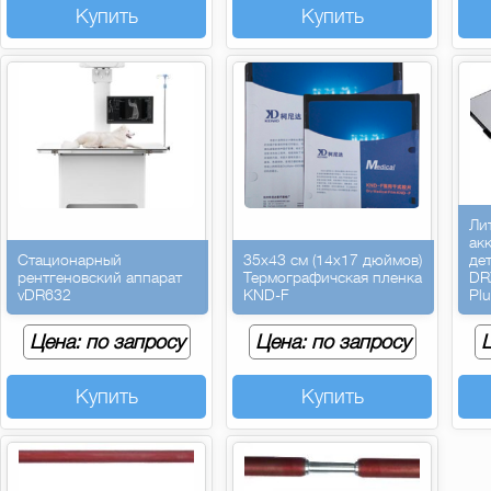
Купить
Купить
Ли
ак
Стационарный
35х43 см (14х17 дюймов)
де
рентгеновский аппарат
Термографичская пленка
DR
vDR632
KND-F
Pl
Цена: по запросу
Цена: по запросу
Ц
Купить
Купить