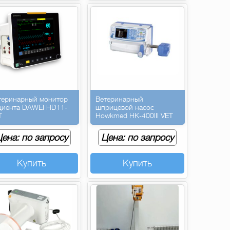
теринарный монитор
Ветеринарный
циента DAWEI HD11-
шприцевой насос
T
Howkmed HK-400III VET
ена: по запросу
Цена: по запросу
Купить
Купить