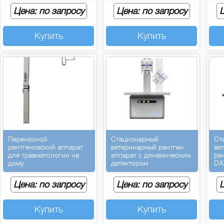
Цена: по запросу
Цена: по запросу
Ц
Купить
Купить
Переносной
Стационарный
Ст
рентгеновский аппарат
ветеринарный рентген
ве
для травматологии на
аппарат с динамическим
ре
дому.
детектором
DA
Цена: по запросу
Цена: по запросу
Ц
Купить
Купить