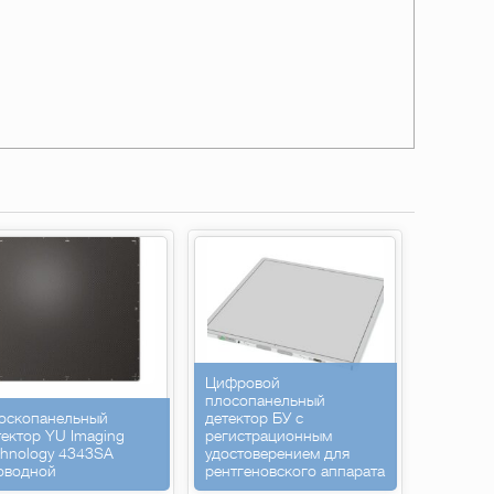
Цифровой
плосопанельный
оскопанельный
детектор БУ с
тектор YU Imaging
регистрационным
chnology 4343SA
удостоверением для
оводной
рентгеновского аппарата