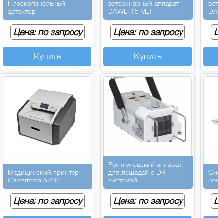
Плоскопанельный
ветеринарный аппарат
ве
детектор
DAWEI T5-VET
DA
Цена: по запросу
Цена: по запросу
Ц
Купить
Купить
Рентгеновский аппарат
Медицинский принтер
для лошадей с DR
Си
Carestream 5700
системой
не
Цена: по запросу
Цена: по запросу
Ц