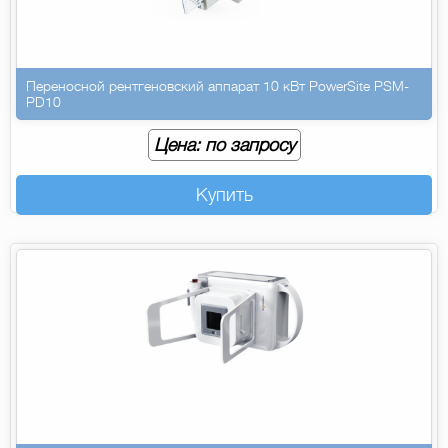
Переносной рентгеновский аппарат 10 кВт PowerSite PSM-
PD10
Цена: по запросу
Купить