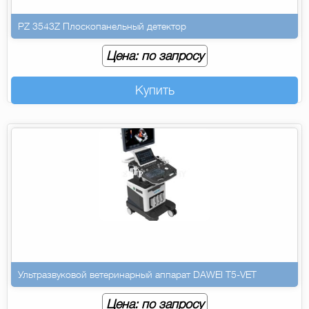
PZ 3543Z Плоскопанельный детектор
Цена: по запросу
Купить
Ультразвуковой ветеринарный аппарат DAWEI T5-VET
Цена: по запросу