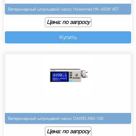
Ветеринарный шприцевой насос Howkmed HK-400III VET
Цена: по запросу
Купить
Ветеринарный шприцевой насос DAWEI AIM-100
Цена: по запросу