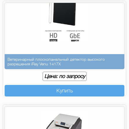
Ветеринарный плоскопанельный детектор высокого
разрешения iRay Venu 1417X
Цена: по запросу
Купить