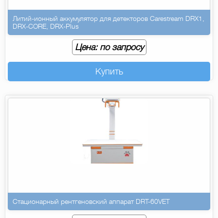
Литий-ионный аккумулятор для детекторов Carestream DRX1,
DRX-CORE, DRX-Plus
Цена: по запросу
Купить
Стационарный рентгеновский аппарат DRT-60VET