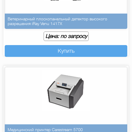
Ветеринарный плоскопанельный детектор высокого
разрешения iRay Venu 1417X
Цена: по запросу
Купить
Медицинский принтер Carestream 5700