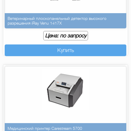
Ветеринарный плоскопанельный детектор высокого
разрешения iRay Venu 1417X
Цена: по запросу
Купить
Медицинский принтер Carestream 5700