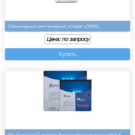
Стационарный рентгеновский аппарат vDR632
Цена: по запросу
Купить
35х43 см (14х17 дюймов) Термографичская пленка KND-F