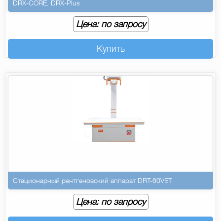
DRX-CORE, DRX-Plus
Цена: по запросу
Купить
Стационарный рентгеновский аппарат DRT-60VET
Цена: по запросу