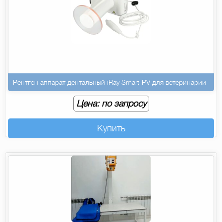
Рентген аппарат дентальный iRay Smart-PV для ветеринарии
Цена: по запросу
Купить