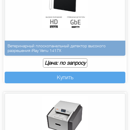
Ветеринарный плоскопанельный детектор высокого
разрешения iRay Venu 1417X
Цена: по запросу
Купить