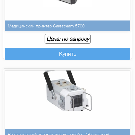
Медицинский принтер Carestream 5700
Цена: по запросу
Купить
Рентгеновский аппарат для лошадей с DR системой