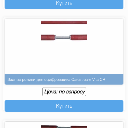
Купить
Задние ролики для оцифровщика Carestream Vita CR
Цена: по запросу
Купить