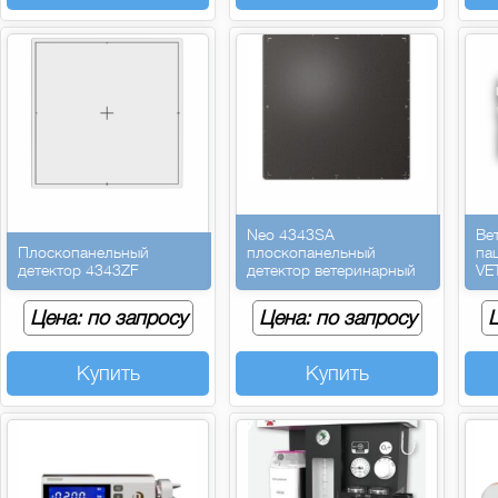
Neo 4343SA
Ве
Плоскопанельный
плоскопанельный
па
детектор 4343ZF
детектор ветеринарный
VE
Цена: по запросу
Цена: по запросу
Ц
Купить
Купить