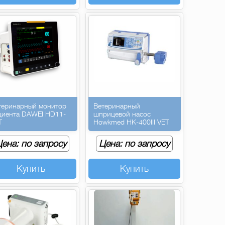
теринарный монитор
Ветеринарный
циента DAWEI HD11-
шприцевой насос
T
Howkmed HK-400III VET
ена: по запросу
Цена: по запросу
Купить
Купить