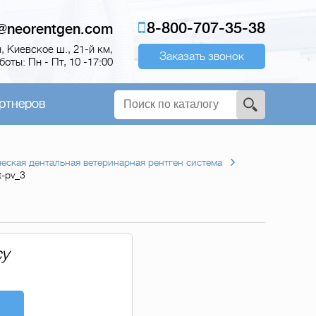
8-800-707-35-38
o@neorentgen.com
 Киевское ш., 21-й км,
Заказать звонок
оты: Пн - Пт, 10 -17:00
ртнеров
еская дентальная ветеринарная рентген система
t-pv_3
су