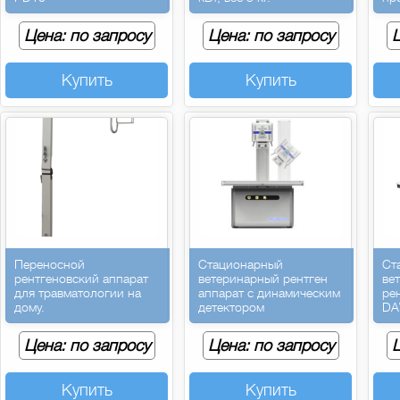
Цена: по запросу
Цена: по запросу
Ц
Купить
Купить
Переносной
Стационарный
Ст
рентгеновский аппарат
ветеринарный рентген
ве
для травматологии на
аппарат с динамическим
ре
дому.
детектором
DA
Цена: по запросу
Цена: по запросу
Ц
Купить
Купить