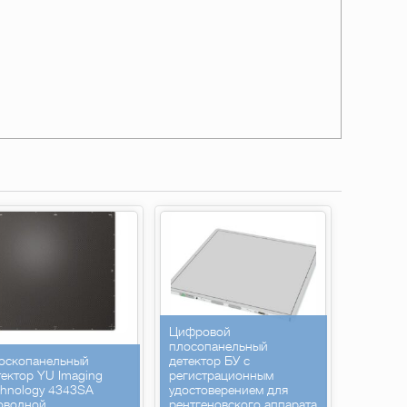
Цифровой
плосопанельный
оскопанельный
детектор БУ с
тектор YU Imaging
регистрационным
chnology 4343SA
удостоверением для
оводной
рентгеновского аппарата