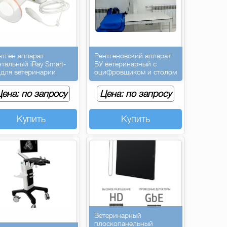
нтген аппарат
Рентгеновский аппарат
нтальный iRay Smart-
БУ ветеринарный с
 для ветеринарии
оцифровщиком и столом
ена: по запросу
Цена: по запросу
Купить
Купить
Ветеринарный
плоскопанельный