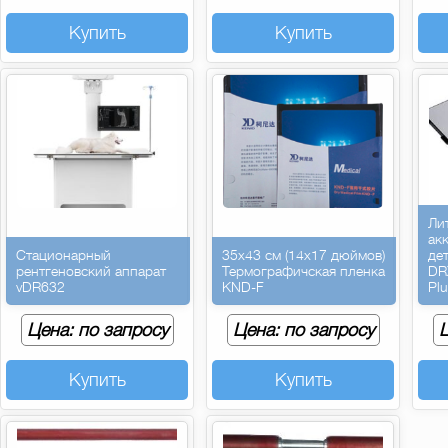
Купить
Купить
Ли
ак
Стационарный
35х43 см (14х17 дюймов)
де
рентгеновский аппарат
Термографичская пленка
DR
vDR632
KND-F
Pl
Цена: по запросу
Цена: по запросу
Ц
Купить
Купить