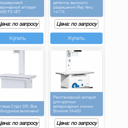
ьтразвуковой
детектор высокого
теринарный аппарат
разрешения iRay Venu
WEI F3-VET
1417X
ена: по запросу
Цена: по запросу
Купить
Купить
Рентгеновский аппарат
для крупных
стема Старт DR. Все
ветеринарных клиник
обходимое включено!
Browiner VX400
ена: по запросу
Цена: по запросу