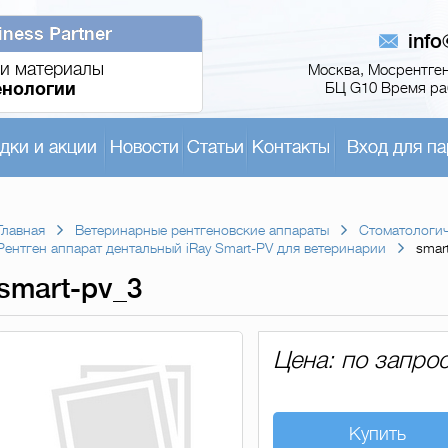
iness Partner
inf
и материалы
Москва, Мосрентген,
енологии
БЦ G10 Время раб
дки и акции
Новости
Статьи
Контакты
Вход для па
Главная
Ветеринарные рентгеновские аппараты
Стоматологич
Рентген аппарат дентальный iRay Smart-PV для ветеринарии
smar
smart-pv_3
Цена: по запро
Купить