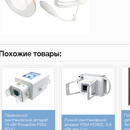
Похожие товары:
Переносной
Пл
рентгеновский аппарат
Ручной рентгеновский
де
10 кВт PowerSite PSM-
аппарат PSM-HD900, 0,9
Te
PD10
кВт, вес 3 кг.
пр