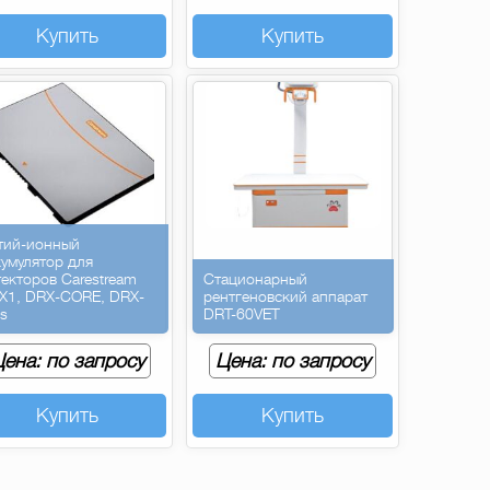
Купить
Купить
тий-ионный
кумулятор для
текторов Carestream
Стационарный
X1, DRX-CORE, DRX-
рентгеновский аппарат
us
DRT-60VET
ена: по запросу
Цена: по запросу
Купить
Купить