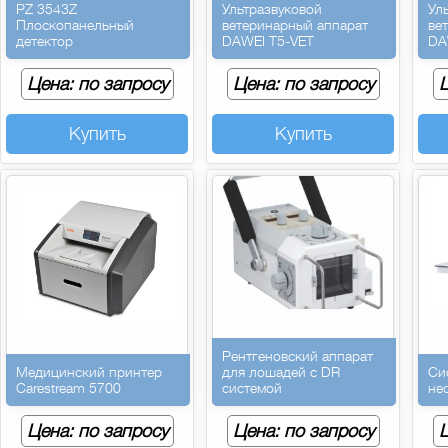
PZ 3543Z
Ультразвуковой
Ул
Плоскопанельный
ветеринарный аппарат
ве
детектор
DAWEI T5-VET
DA
Цена: по запросу
Цена: по запросу
Ц
Купить
Купить
Рентгеновский аппарат
Медицинский принтер
для лошадей с DR
Си
Carestream 5700
системой
не
Цена: по запросу
Цена: по запросу
Ц