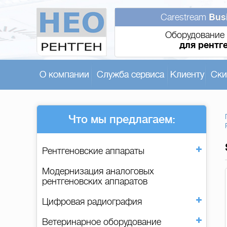
Carestream
Bus
Оборудование 
для рентг
О компании
Служба сервиса
Клиенту
Ски
Что мы предлагаем:
Рентгеновские аппараты
Модернизация аналоговых
рентгеновских аппаратов
Цифровая радиография
Ветеринарное оборудование