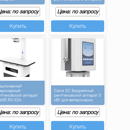
ена: по запросу
Цена: по запросу
Купить
Купить
ационарный
теринарный
Canis 5C Бюджетный
нтгеновский аппарат
рентгеновский аппарат 5
WEI RV-32A
кВт для ветеринарии
ена: по запросу
Цена: по запросу
Купить
Купить