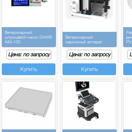
Ветеринарный
Ре
шприцевой насос DAWEI
Ветеринарный
де
AIM-100
наркозный аппарат
PV
Цена: по запросу
Цена: по запросу
Ц
Купить
Купить