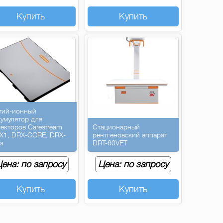
Купить
Купить
тий-ионный
кумулятор для
текторов Carestream
Стационарный
X1, DRX-CORE, DRX-
рентгеновский аппарат
us
DRT-60VET
ена: по запросу
Цена: по запросу
Купить
Купить