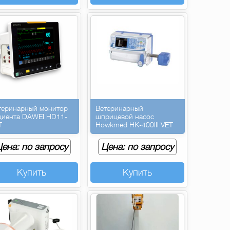
теринарный монитор
Ветеринарный
циента DAWEI HD11-
шприцевой насос
T
Howkmed HK-400III VET
ена: по запросу
Цена: по запросу
Купить
Купить