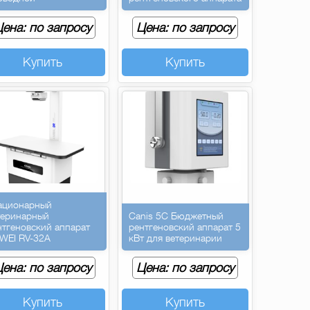
ена: по запросу
Цена: по запросу
Купить
Купить
ационарный
теринарный
Canis 5C Бюджетный
нтгеновский аппарат
рентгеновский аппарат 5
WEI RV-32A
кВт для ветеринарии
ена: по запросу
Цена: по запросу
Купить
Купить