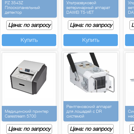
PZ 3543Z
Ультразвуковой
Ул
Плоскопанельный
ветеринарный аппарат
ве
детектор
DAWEI T5-VET
DA
Цена: по запросу
Цена: по запросу
Ц
Купить
Купить
Рентгеновский аппарат
Медицинский принтер
для лошадей с DR
Си
Carestream 5700
системой
не
Цена: по запросу
Цена: по запросу
Ц