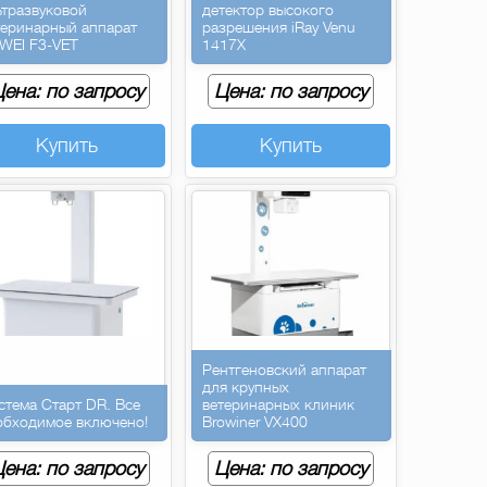
ьтразвуковой
детектор высокого
теринарный аппарат
разрешения iRay Venu
WEI F3-VET
1417X
ена: по запросу
Цена: по запросу
Купить
Купить
Рентгеновский аппарат
для крупных
стема Старт DR. Все
ветеринарных клиник
обходимое включено!
Browiner VX400
ена: по запросу
Цена: по запросу