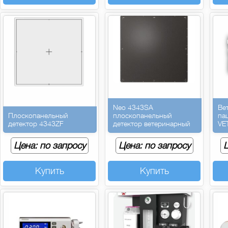
Neo 4343SA
Ве
Плоскопанельный
плоскопанельный
па
детектор 4343ZF
детектор ветеринарный
VE
Цена: по запросу
Цена: по запросу
Ц
Купить
Купить