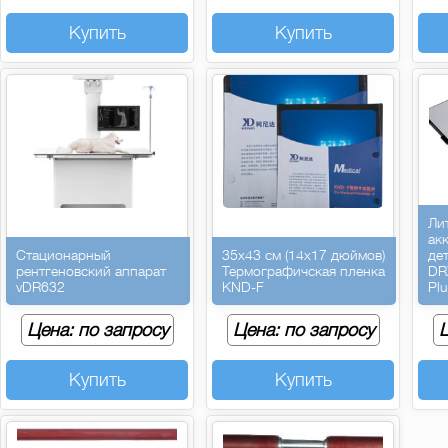
Купить
Купить
Ли
ак
Стационарный
35х43 см (14х17 дюймов)
де
рентгеновский аппарат
Термографичская пленка
DR
vDR632
KND-F
Pl
Цена: по запросу
Цена: по запросу
Ц
Купить
Купить