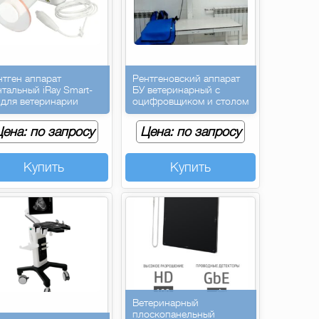
нтген аппарат
Рентгеновский аппарат
нтальный iRay Smart-
БУ ветеринарный с
 для ветеринарии
оцифровщиком и столом
ена: по запросу
Цена: по запросу
Купить
Купить
Ветеринарный
плоскопанельный