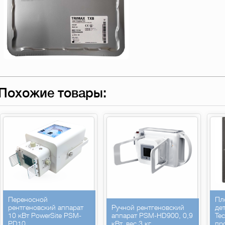
Похожие товары:
Переносной
Пл
рентгеновский аппарат
Ручной рентгеновский
де
10 кВт PowerSite PSM-
аппарат PSM-HD900, 0,9
Te
PD10
кВт, вес 3 кг.
пр