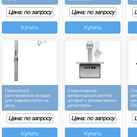
Цена: по запросу
Цена: по запросу
Ц
Купить
Купить
Переносной
Стационарный
Ст
рентгеновский аппарат
ветеринарный рентген
ве
для травматологии на
аппарат с динамическим
ре
дому.
детектором
DA
Цена: по запросу
Цена: по запросу
Ц
Купить
Купить