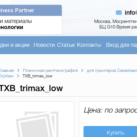
iness Partner
inf
и материалы
Москва, Мосрентген,
енологии
БЦ G10 Время раб
дки и акции
Новости
Статьи
Контакты
Вход для па
Главная
Пленочная рентгенография
для принтеров Carestrea
DryView
TXB_trimax_low
TXB_trimax_low
Цена: по запро
Купить