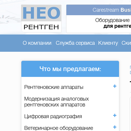
Carestream
Bus
Оборудование 
для рентг
О компании
Служба сервиса
Клиенту
Ски
Что мы предлагаем:
Рентгеновские аппараты
Модернизация аналоговых
рентгеновских аппаратов
Цифровая радиография
Ветеринарное оборудование