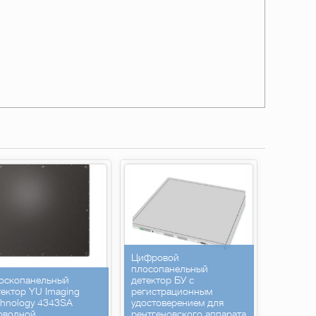
Цифровой
плосопанельный
оскопанельный
детектор БУ с
тектор YU Imaging
регистрационным
chnology 4343SA
удостоверением для
оводной
рентгеновского аппарата