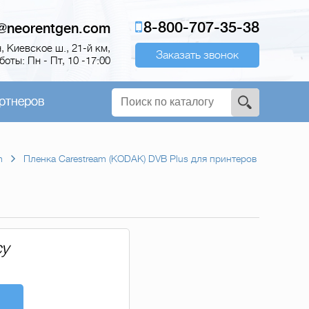
8-800-707-35-38
o@neorentgen.com
 Киевское ш., 21-й км,
Заказать звонок
оты: Пн - Пт, 10 -17:00
ртнеров
m
Пленка Carestream (KODAK) DVB Plus для принтеров
су