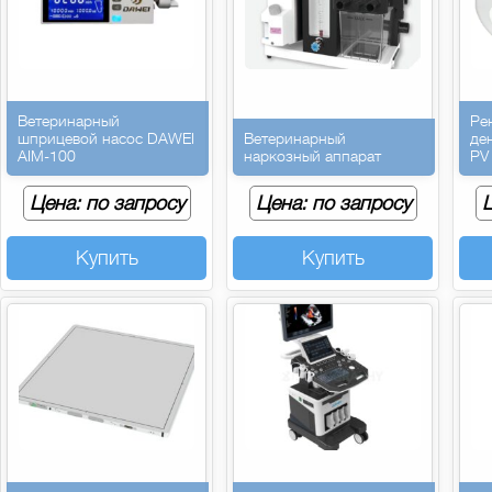
Ветеринарный
Ре
шприцевой насос DAWEI
Ветеринарный
де
AIM-100
наркозный аппарат
PV
Цена: по запросу
Цена: по запросу
Ц
Купить
Купить