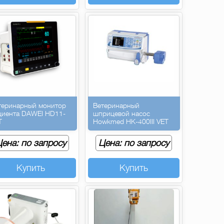
теринарный монитор
Ветеринарный
циента DAWEI HD11-
шприцевой насос
T
Howkmed HK-400III VET
ена: по запросу
Цена: по запросу
Купить
Купить