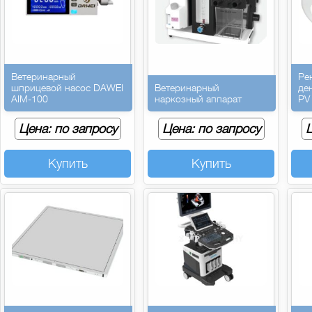
Ветеринарный
Ре
шприцевой насос DAWEI
Ветеринарный
де
AIM-100
наркозный аппарат
PV
Цена: по запросу
Цена: по запросу
Ц
Купить
Купить