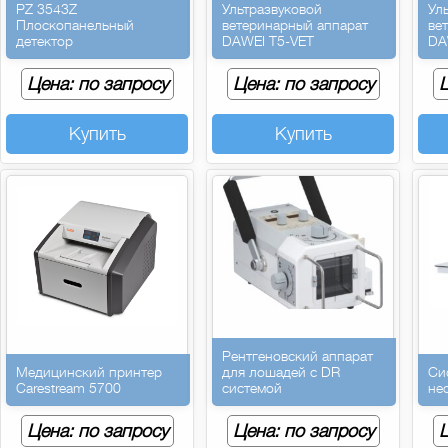
PZ 3543Z
Ультразвуковой
Ул
Плоскопанельный
ветеринарный аппарат
ве
детектор
DAWEI T5-VET
DA
Цена: по запросу
Цена: по запросу
Ц
Купить
Купить
Рентгеновский аппарат
Медицинский принтер
для лошадей с DR
Си
Carestream 5700
системой
не
Цена: по запросу
Цена: по запросу
Ц