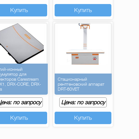
Купить
Купить
тий-ионный
кумулятор для
текторов Carestream
Стационарный
X1, DRX-CORE, DRX-
рентгеновский аппарат
us
DRT-60VET
ена: по запросу
Цена: по запросу
Купить
Купить