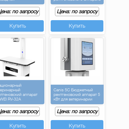
ена: по запросу
Цена: по запросу
Купить
Купить
ационарный
теринарный
Canis 5C Бюджетный
нтгеновский аппарат
рентгеновский аппарат 5
WEI RV-32A
кВт для ветеринарии
ена: по запросу
Цена: по запросу
Купить
Купить