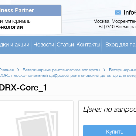
iness Partner
inf
и материалы
Москва, Мосрентген,
енологии
БЦ G10 Время раб
дки и акции
Новости
Статьи
Контакты
Вход для па
Главная
Ветеринарные рентгеновские аппараты
Ветеринарные
CORE плоско-панельный цифровой рентгеновский детектор для вет
DRX-Core_1
Цена: по запро
Купить