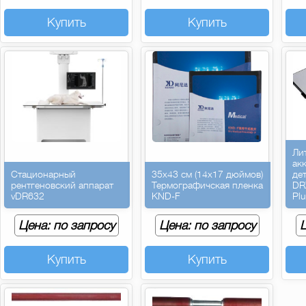
Купить
Купить
Ли
ак
Стационарный
35х43 см (14х17 дюймов)
де
рентгеновский аппарат
Термографичская пленка
DR
vDR632
KND-F
Pl
Цена: по запросу
Цена: по запросу
Ц
Купить
Купить