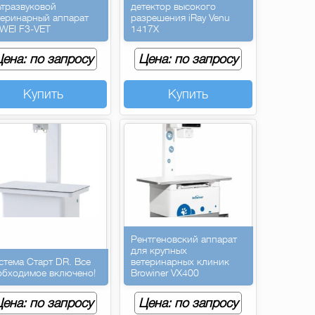
ьтразвуковой
детектор высокого
теринарный аппарат
разрешения iRay Venu
WEI F3-VET
1417X
ена: по запросу
Цена: по запросу
Купить
Купить
Рентгеновский аппарат
для крупных
стема Старт DR. Все
ветеринарных клиник
обходимое включено!
Browiner VX400
ена: по запросу
Цена: по запросу