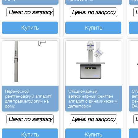
Цена: по запросу
Цена: по запросу
Ц
Купить
Купить
Переносной
Стационарный
Ст
рентгеновский аппарат
ветеринарный рентген
ве
для травматологии на
аппарат с динамическим
ре
дому.
детектором
DA
Цена: по запросу
Цена: по запросу
Ц
Купить
Купить