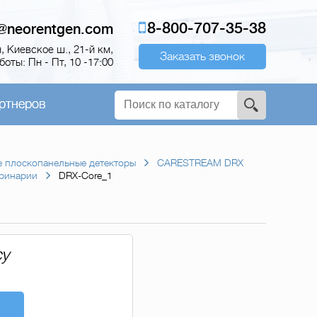
8-800-707-35-38
o@neorentgen.com
 Киевское ш., 21-й км,
Заказать звонок
оты: Пн - Пт, 10 -17:00
ртнеров
 плоскопанельные детекторы
CARESTREAM DRX
еринарии
DRX-Core_1
су