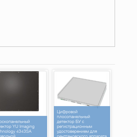
Цифровой
плосопанельный
оскопанельный
детектор БУ с
тектор YU Imaging
регистрационным
chnology 4343SA
удостоверением для
оводной
рентгеновского аппарата