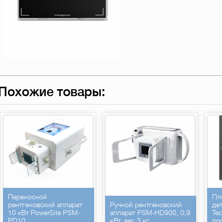
Похожие товары:
Переносной
Пл
рентгеновский аппарат
Ручной рентгеновский
де
10 кВт PowerSite PSM-
аппарат PSM-HD900, 0,9
Te
PD10
кВт, вес 3 кг.
пр