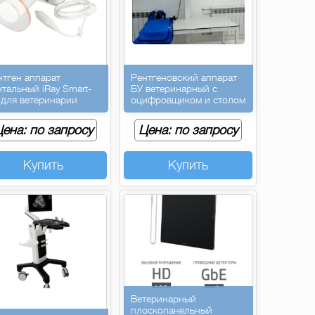
нтген аппарат
Рентгеновский аппарат
нтальный iRay Smart-
БУ ветеринарный с
 для ветеринарии
оцифровщиком и столом
ена: по запросу
Цена: по запросу
Купить
Купить
Ветеринарный
плоскопанельный