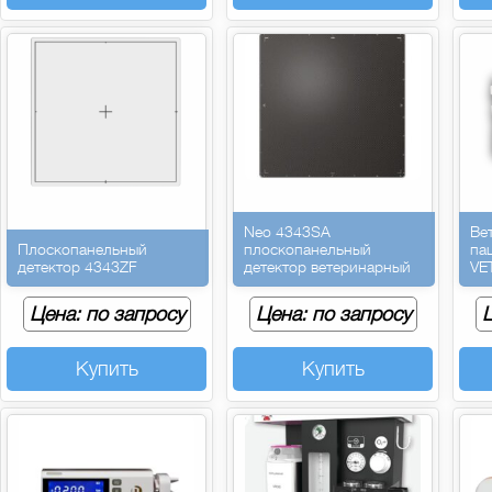
Neo 4343SA
Ве
Плоскопанельный
плоскопанельный
па
детектор 4343ZF
детектор ветеринарный
VE
Цена: по запросу
Цена: по запросу
Ц
Купить
Купить