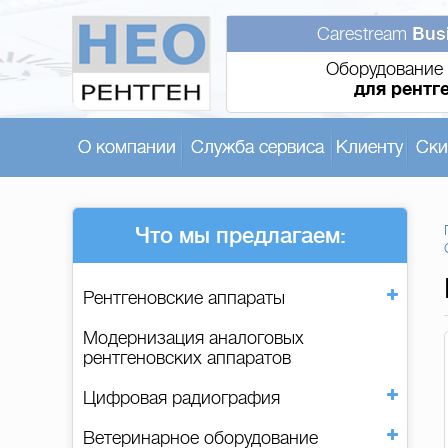
Carestream
Bus
Оборудование 
для рентг
О компании
Служба сервиса
Клиенту
Ски
Что мы предлагаем:
Рентгеновские аппараты
Модернизация аналоговых
рентгеновских аппаратов
Цифровая радиография
Ветеринарное оборудование