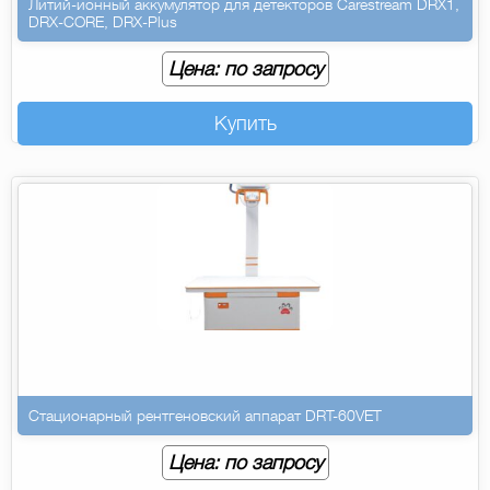
Литий-ионный аккумулятор для детекторов Carestream DRX1,
DRX-CORE, DRX-Plus
Цена: по запросу
Купить
Стационарный рентгеновский аппарат DRT-60VET
Цена: по запросу