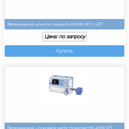
Ветеринарный монитор пациента DAWEI HD11-VET
Цена: по запросу
Купить
Ветеринарный шприцевой насос Howkmed HK-400III VET