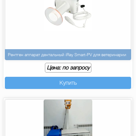
Рентген аппарат дентальный iRay Smart-PV для ветеринарии
Цена: по запросу
Купить