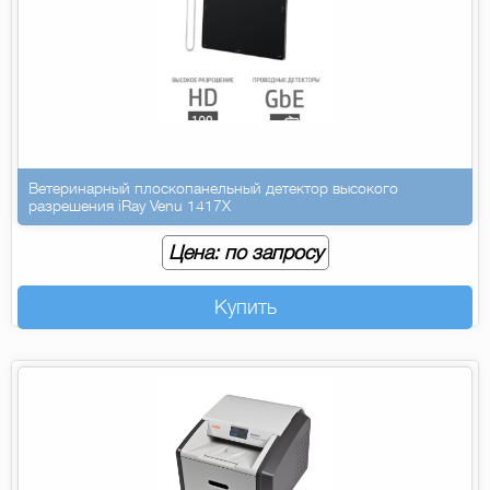
Ветеринарный плоскопанельный детектор высокого
разрешения iRay Venu 1417X
Цена: по запросу
Купить